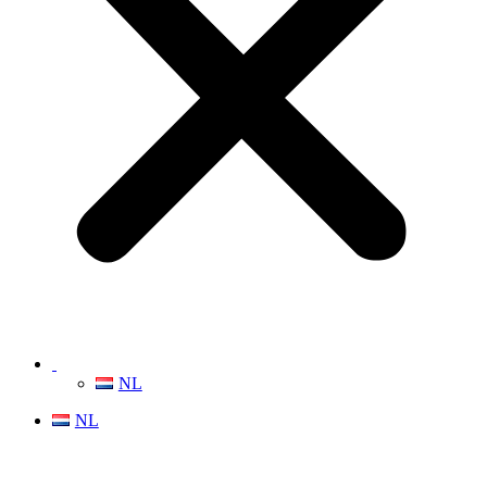
NL
NL