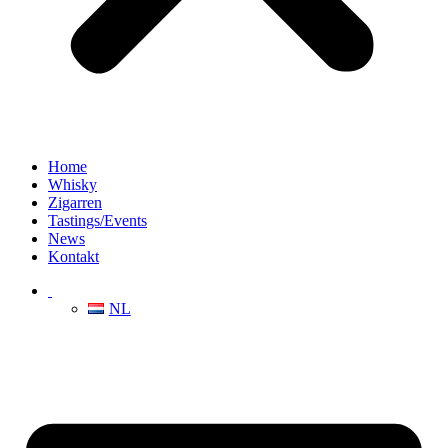
Home
Whisky
Zigarren
Tastings/Events
News
Kontakt
NL