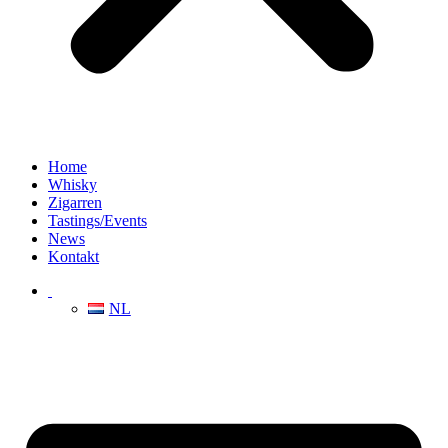
Home
Whisky
Zigarren
Tastings/Events
News
Kontakt
NL