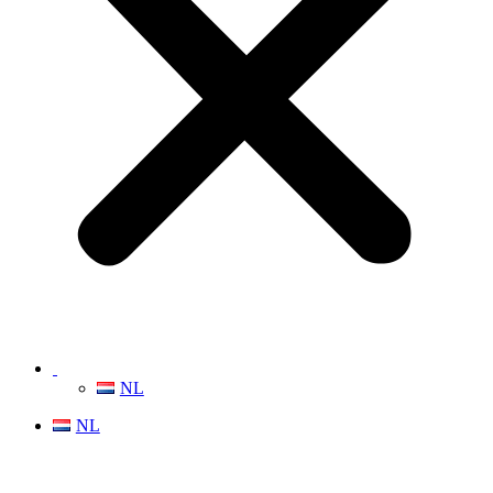
NL
NL