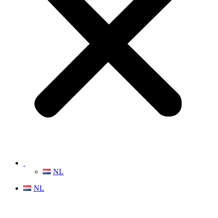
NL
NL