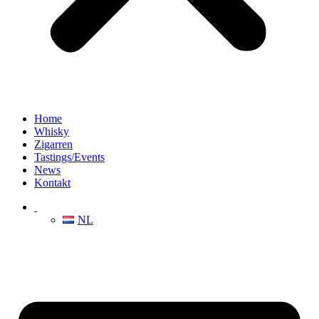
Home
Whisky
Zigarren
Tastings/Events
News
Kontakt
NL