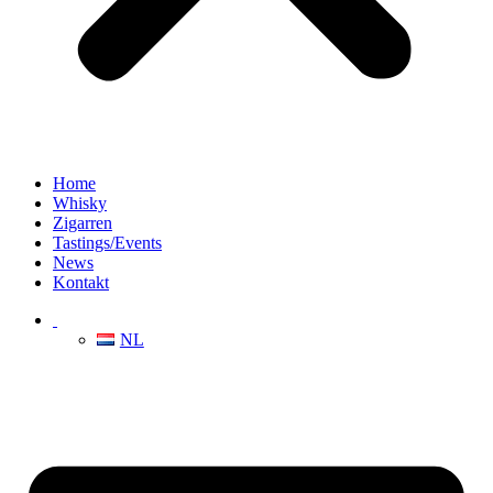
Home
Whisky
Zigarren
Tastings/Events
News
Kontakt
NL