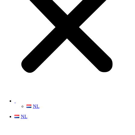
NL
NL