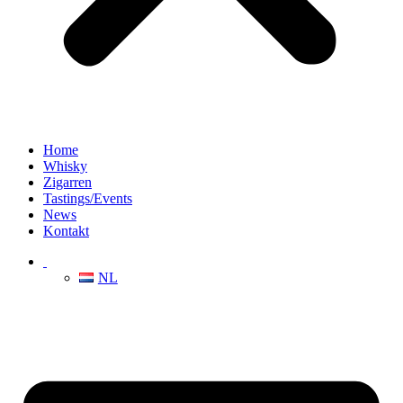
Home
Whisky
Zigarren
Tastings/Events
News
Kontakt
NL