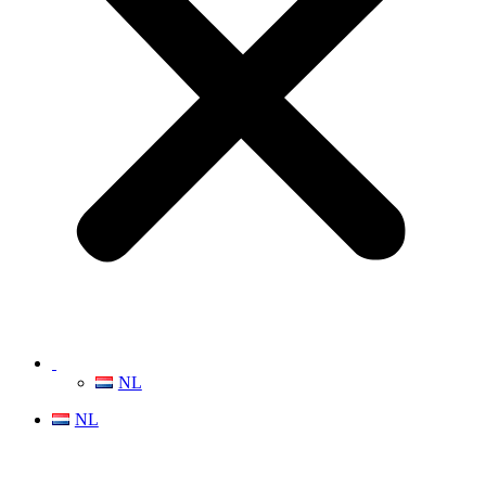
NL
NL