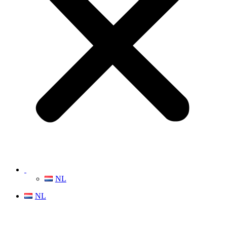
NL
NL