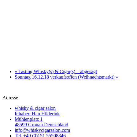
«
Tasting Whisky(s) & Cigar(s) – abgesagt
Sonntag 16.12.18 verkaufsoffen (Weihnachtsmarkt)
»
Adresse
whisky & cigar salon
Inhaber: Han Hilderink
Mühlenplatz 1
48599 Gronau Deutschland
info@whiskycigarsalon.com
Tel. +49 (0)151 55508846