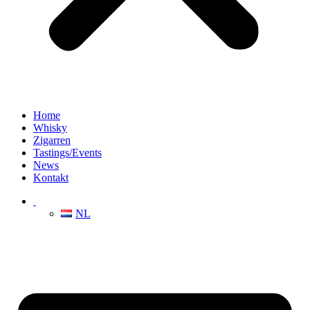
Home
Whisky
Zigarren
Tastings/Events
News
Kontakt
NL