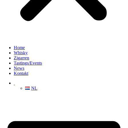
Home
Whisky
Zigarren
Tastings/Events
News
Kontakt
NL