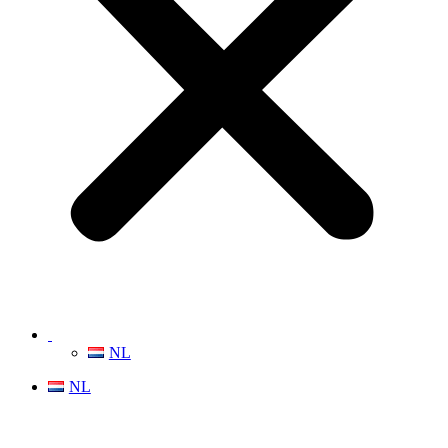
NL
NL