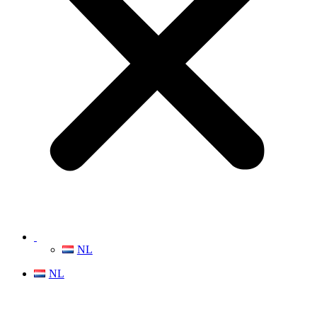
NL
NL