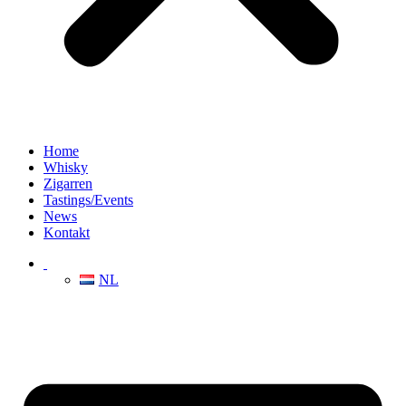
Home
Whisky
Zigarren
Tastings/Events
News
Kontakt
NL