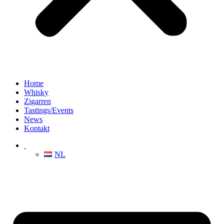
Home
Whisky
Zigarren
Tastings/Events
News
Kontakt
NL