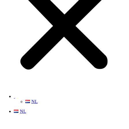
NL
NL