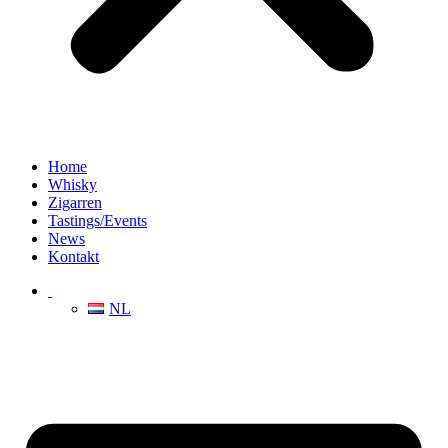
Home
Whisky
Zigarren
Tastings/Events
News
Kontakt
NL