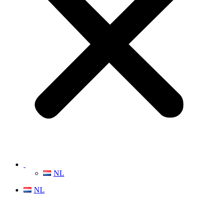
NL
NL