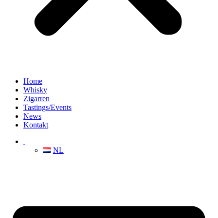
Home
Whisky
Zigarren
Tastings/Events
News
Kontakt
NL