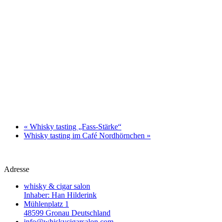
«
Whisky tasting „Fass-Stärke“
Whisky tasting im Café Nordhörnchen
»
Adresse
whisky & cigar salon
Inhaber: Han Hilderink
Mühlenplatz 1
48599 Gronau Deutschland
info@whiskycigarsalon.com