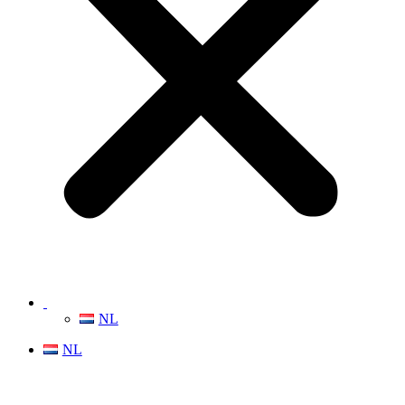
NL
NL