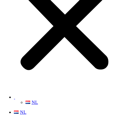
NL
NL