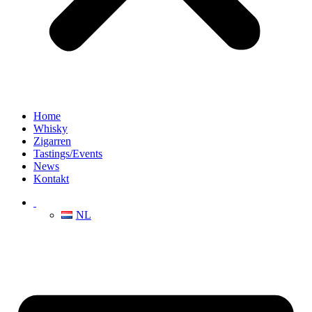
Home
Whisky
Zigarren
Tastings/Events
News
Kontakt
NL