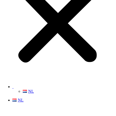
NL
NL