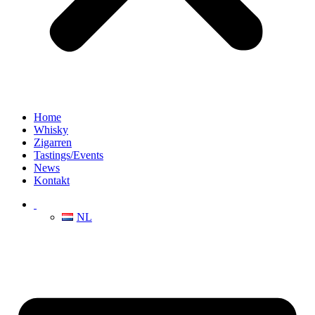
Home
Whisky
Zigarren
Tastings/Events
News
Kontakt
NL