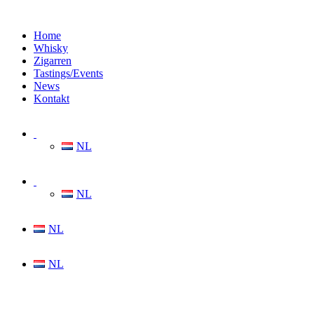
Home
Whisky
Zigarren
Tastings/Events
News
Kontakt
NL
NL
NL
NL