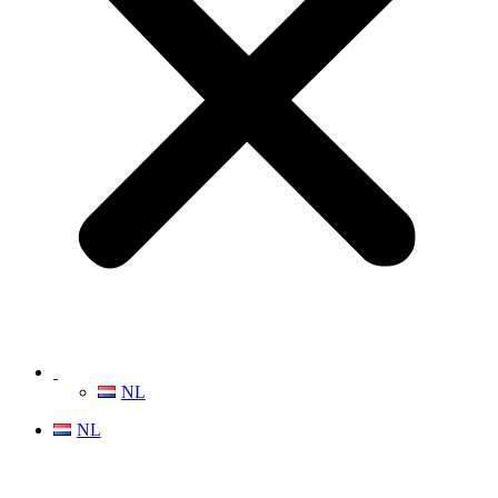
NL
NL