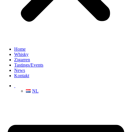
Home
Whisky
Zigarren
Tastings/Events
News
Kontakt
NL