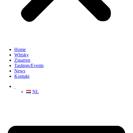
Home
Whisky
Zigarren
Tastings/Events
News
Kontakt
NL