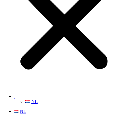
NL
NL