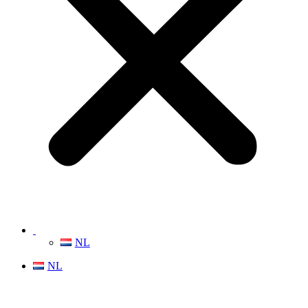
NL
NL