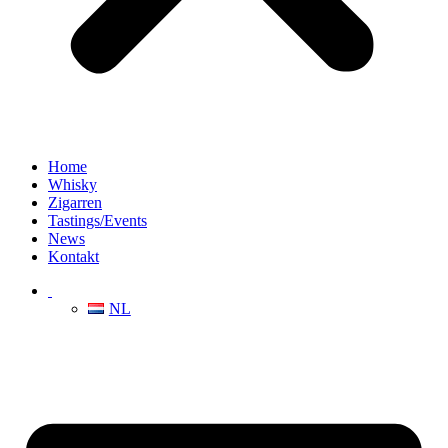
Home
Whisky
Zigarren
Tastings/Events
News
Kontakt
NL