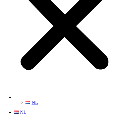
NL
NL