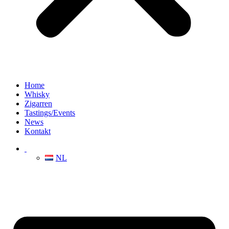
Home
Whisky
Zigarren
Tastings/Events
News
Kontakt
NL