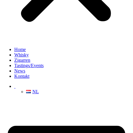
Home
Whisky
Zigarren
Tastings/Events
News
Kontakt
NL