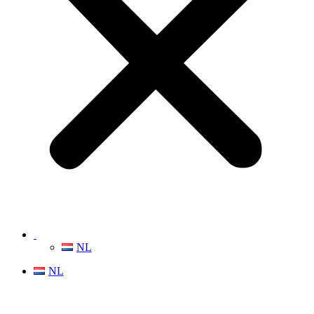
NL
NL