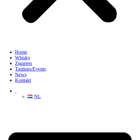
Home
Whisky
Zigarren
Tastings/Events
News
Kontakt
NL