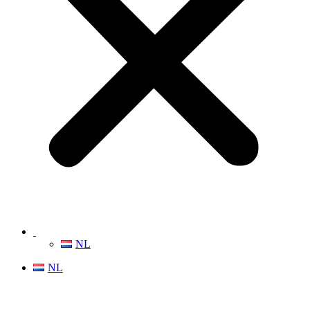
NL
NL