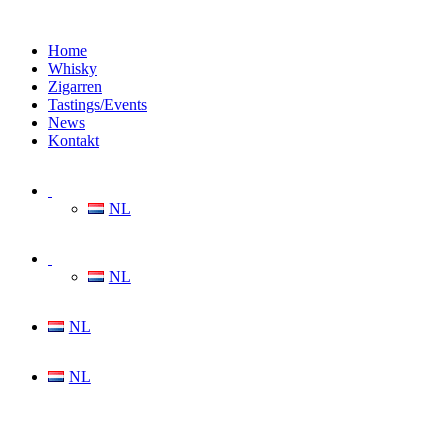
Home
Whisky
Zigarren
Tastings/Events
News
Kontakt
NL
NL
NL
NL