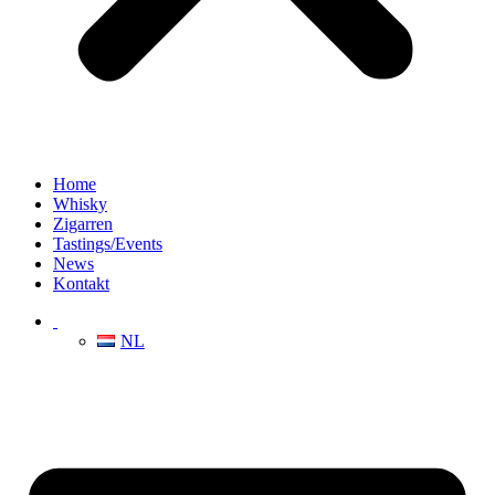
Home
Whisky
Zigarren
Tastings/Events
News
Kontakt
NL