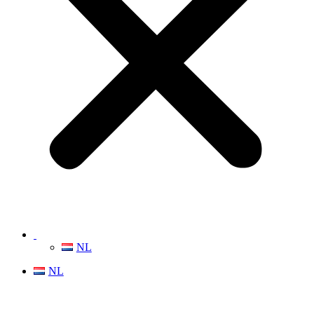
NL
NL