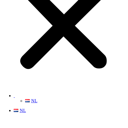
NL
NL