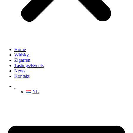
Home
Whisky
Zigarren
Tastings/Events
News
Kontakt
NL