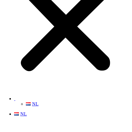
NL
NL