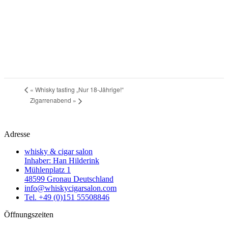
«
Whisky tasting „Nur 18-Jährige!“
Zigarrenabend
»
Adresse
whisky & cigar salon
Inhaber: Han Hilderink
Mühlenplatz 1
48599 Gronau Deutschland
info@whiskycigarsalon.com
Tel. +49 (0)151 55508846
Öffnungszeiten