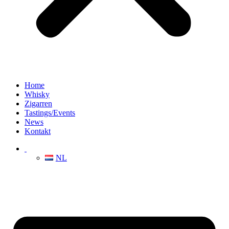
Home
Whisky
Zigarren
Tastings/Events
News
Kontakt
NL