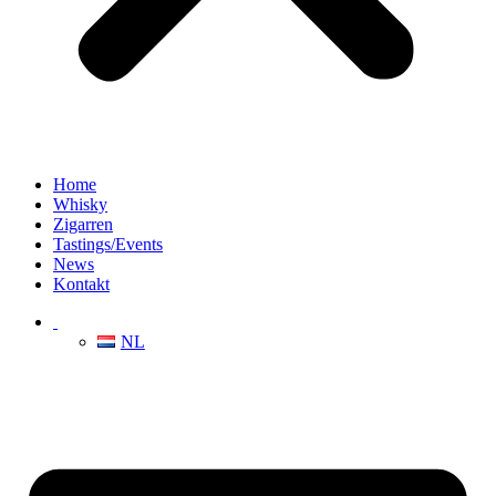
Home
Whisky
Zigarren
Tastings/Events
News
Kontakt
NL