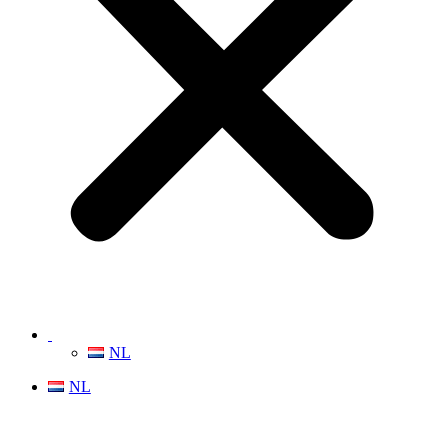
NL
NL