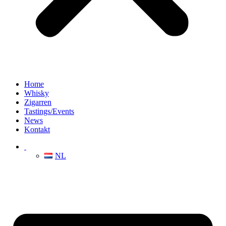
Home
Whisky
Zigarren
Tastings/Events
News
Kontakt
NL