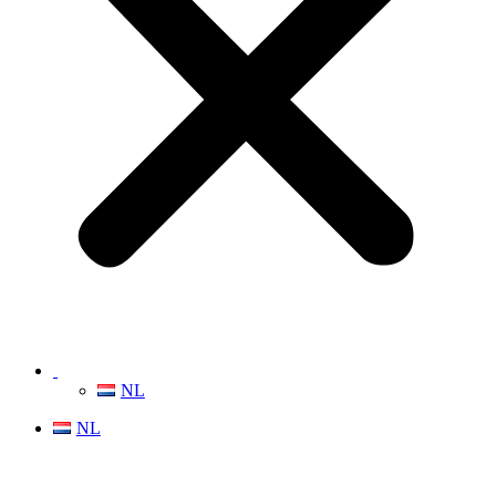
NL
NL