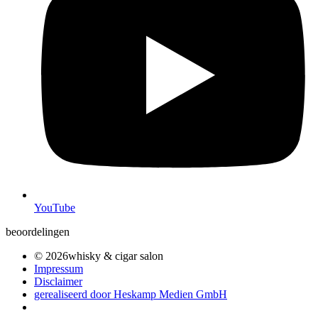
YouTube
beoordelingen
© 2026whisky & cigar salon
Impressum
Disclaimer
gerealiseerd door Heskamp Medien GmbH