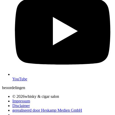
YouTube
beoordelingen
© 2026whisky & cigar salon
Impressum
Disclaimer
gerealiseerd door Heskamp Medien GmbH