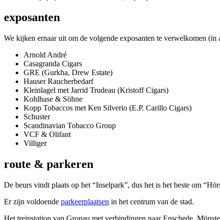
exposanten
We kijken ernaar uit om de volgende exposanten te verwelkomen (in 
Arnold André
Casagranda Cigars
GRE (Gurkha, Drew Estate)
Hauser Raucherbedarf
Kleinlagel met Jarrid Trudeau (Kristoff Cigars)
Kohlhase & Söhne
Kopp Tobaccos met Ken Silverio (E.P. Carillo Cigars)
Schuster
Scandinavian Tobacco Group
VCF & Olifant
Villiger
route & parkeren
De beurs vindt plaats op het “Inselpark”, dus het is het beste om “Hörs
Er zijn voldoende
parkeerplaatsen
in het centrum van de stad.
Het treinstation van Gronau met verbindingen naar Enschede, Münster