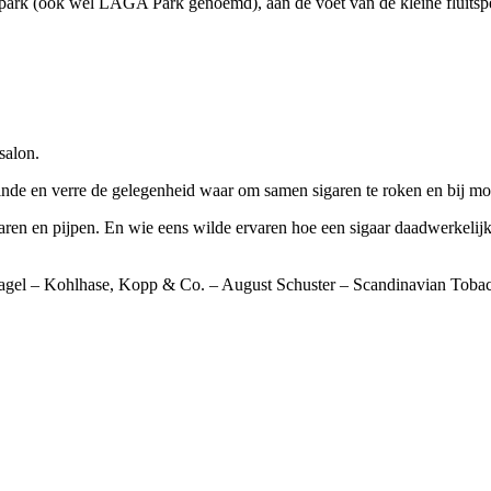
elpark (ook wel LAGA Park genoemd), aan de voet van de kleine fluitspel
salon.
e en verre de gelegenheid waar om samen sigaren te roken en bij mooi 
ren en pijpen. En wie eens wilde ervaren hoe een sigaar daadwerkelijk
lagel – Kohlhase, Kopp & Co. – August Schuster – Scandinavian Tobac