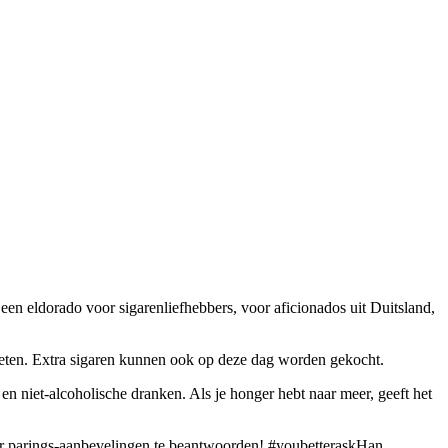
een eldorado voor sigarenliefhebbers, voor aficionados uit Duitsland,
ieten. Extra sigaren kunnen ook op deze dag worden gekocht.
en niet-alcoholische dranken. Als je honger hebt naar meer, geeft het
ver parings-aanbevelingen te beantwoorden! #youbetteraskHan