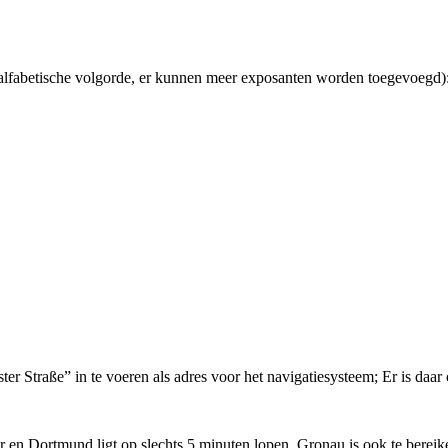
alfabetische volgorde, er kunnen meer exposanten worden toegevoegd)
ter Straße” in te voeren als adres voor het navigatiesysteem; Er is daar
 en Dortmund ligt op slechts 5 minuten lopen. Gronau is ook te bereik