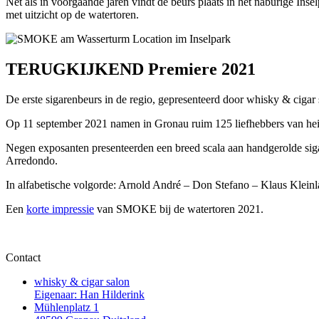
Net als in voorgaande jaren vindt de beurs plaats in het naburige Ins
met uitzicht op de watertoren.
TERUGKIJKEND Premiere 2021
De erste sigarenbeurs in de regio, gepresenteerd door whisky & cigar 
Op 11 september 2021 namen in Gronau ruim 125 liefhebbers van heind
Negen exposanten presenteerden een breed scala aan handgerolde siga
Arredondo.
In alfabetische volgorde: Arnold André – Don Stefano – Klaus Klein
Een
korte impressie
van SMOKE bij de watertoren 2021.
Contact
whisky & cigar salon
Eigenaar: Han Hilderink
Mühlenplatz 1