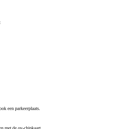
:
 ook een parkeerplaats.
en met de ov-chipkaart.