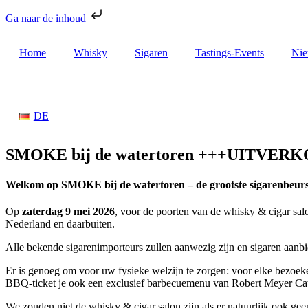
Ga naar de inhoud
Home
Whisky
Sigaren
Tastings-Events
Ni
DE
SMOKE bij de watertoren +++UITVER
Welkom op SMOKE bij de watertoren – de grootste sigarenbeurs i
Op
zaterdag 9 mei 2026
, voor de poorten van de whisky & cigar salo
Nederland en daarbuiten.
Alle bekende sigarenimporteurs zullen aanwezig zijn en sigaren aanb
Er is genoeg om voor uw fysieke welzijn te zorgen: voor elke bezoeker 
BBQ-ticket je ook een exclusief barbecuemenu van Robert Meyer Cat
We zouden niet de whisky & cigar salon zijn als er natuurlijk ook 