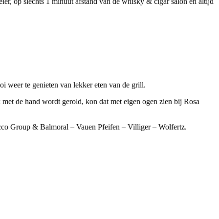
er, op slechts 1 minuut afstand van de whisky & cigar salon en altijd
weer te genieten van lekker eten van de grill.
 met de hand wordt gerold, kon dat met eigen ogen zien bij Rosa
co Group & Balmoral – Vauen Pfeifen – Villiger – Wolfertz.