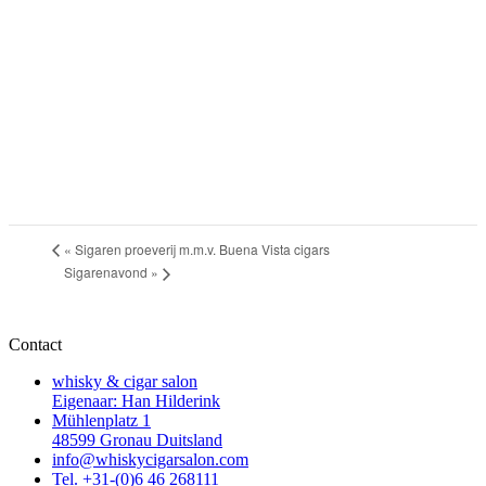
«
Sigaren proeverij m.m.v. Buena Vista cigars
Sigarenavond
»
Contact
whisky & cigar salon
Eigenaar: Han Hilderink
Mühlenplatz 1
48599 Gronau Duitsland
info@whiskycigarsalon.com
Tel. +31-(0)6 46 268111