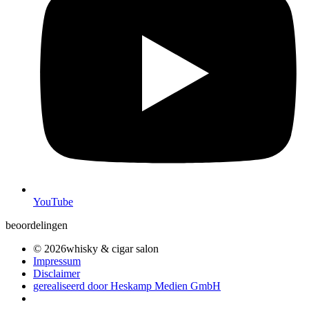
YouTube
beoordelingen
© 2026whisky & cigar salon
Impressum
Disclaimer
gerealiseerd door Heskamp Medien GmbH