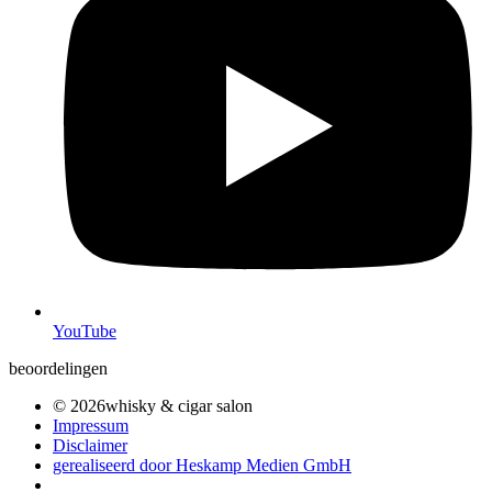
YouTube
beoordelingen
© 2026whisky & cigar salon
Impressum
Disclaimer
gerealiseerd door Heskamp Medien GmbH