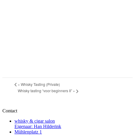
«
Whisky Tasting (Private)
Whisky tasting “voor beginners II”
»
Contact
whisky & cigar salon
Eigenaar: Han Hilderink
Mühlenplatz 1