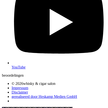
YouTube
beoordelingen
© 2026whisky & cigar salon
Impressum
Disclaimer
gerealiseerd door Heskamp Medien GmbH