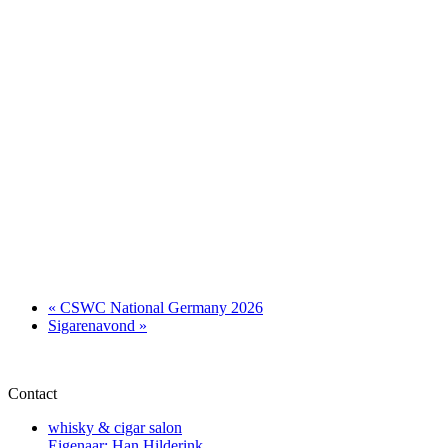
«
CSWC National Germany 2026
Sigarenavond
»
Contact
whisky & cigar salon
Eigenaar: Han Hilderink