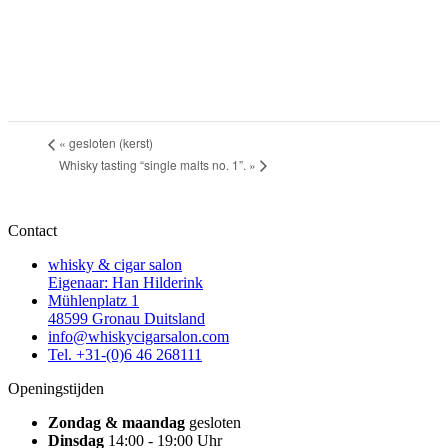
«
gesloten (kerst)
Whisky tasting “single malts no. 1”.
»
Contact
whisky & cigar salon
Eigenaar: Han Hilderink
Mühlenplatz 1
48599 Gronau Duitsland
info@whiskycigarsalon.com
Tel. +31-(0)6 46 268111
Openingstijden
Zondag & maandag
gesloten
Dinsdag
14:00 - 19:00 Uhr