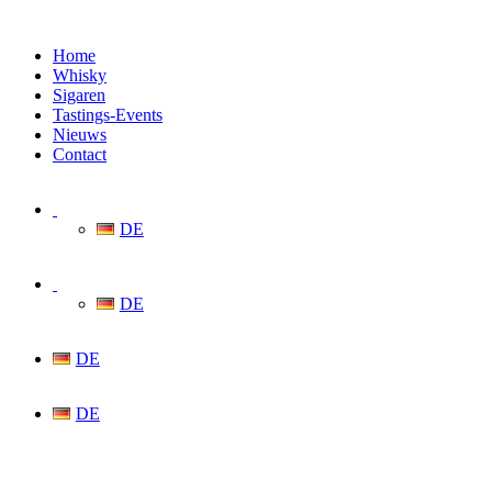
Home
Whisky
Sigaren
Tastings-Events
Nieuws
Contact
DE
DE
DE
DE