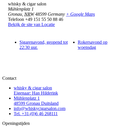
whisky & cigar salon
Mühlenplatz 1
Gronau
,
NRW
48599
Germany
+ Google Maps
Telefoon
+49 151 55 50 88 46
Bekijk de site van Locatie
Sigarenavond, geopend tot
Rokersavond op
22:30 uur.
woensdag
Contact
whisky & cigar salon
Eigenaar: Han Hilderink
Mühlenplatz 1
48599 Gronau Duitsland
info@whiskycigarsalon.com
Tel. +31-(0)6 46 268111
Openingstijden