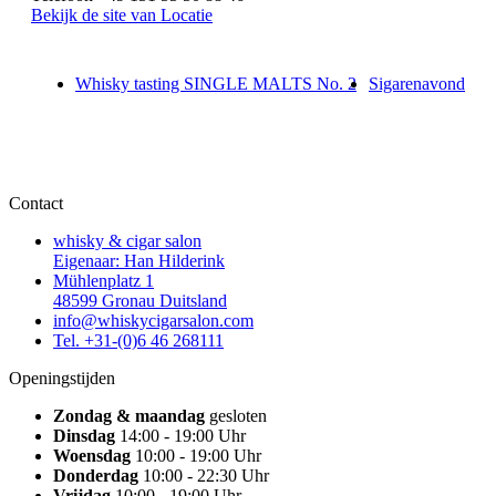
Bekijk de site van Locatie
Whisky tasting SINGLE MALTS No. 2
Sigarenavond
Contact
whisky & cigar salon
Eigenaar: Han Hilderink
Mühlenplatz 1
48599 Gronau Duitsland
info@whiskycigarsalon.com
Tel. +31-(0)6 46 268111
Openingstijden
Zondag & maandag
gesloten
Dinsdag
14:00 - 19:00 Uhr
Woensdag
10:00 - 19:00 Uhr
Donderdag
10:00 - 22:30 Uhr
Vrijdag
10:00 - 19:00 Uhr