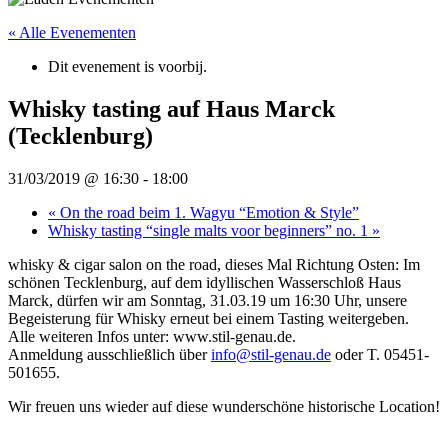
« Alle Evenementen
Dit evenement is voorbij.
Whisky tasting auf Haus Marck
(Tecklenburg)
31/03/2019 @ 16:30
-
18:00
«
On the road beim 1. Wagyu “Emotion & Style”
Whisky tasting “single malts voor beginners” no. 1
»
whisky & cigar salon on the road, dieses Mal Richtung Osten: Im
schönen Tecklenburg, auf dem idyllischen Wasserschloß Haus
Marck, dürfen wir am Sonntag, 31.03.19 um 16:30 Uhr, unsere
Begeisterung für Whisky erneut bei einem Tasting weitergeben.
Alle weiteren Infos unter: www.stil-genau.de.
Anmeldung ausschließlich über
info@stil-genau.de
oder T. 05451-
501655.
Wir freuen uns wieder auf diese wunderschöne historische Location!