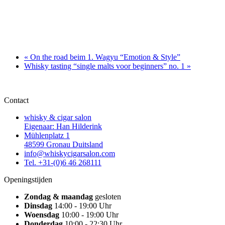
«
On the road beim 1. Wagyu “Emotion & Style”
Whisky tasting “single malts voor beginners” no. 1
»
Contact
whisky & cigar salon
Eigenaar: Han Hilderink
Mühlenplatz 1
48599 Gronau Duitsland
info@whiskycigarsalon.com
Tel. +31-(0)6 46 268111
Openingstijden
Zondag & maandag
gesloten
Dinsdag
14:00 - 19:00 Uhr
Woensdag
10:00 - 19:00 Uhr
Donderdag
10:00 - 22:30 Uhr