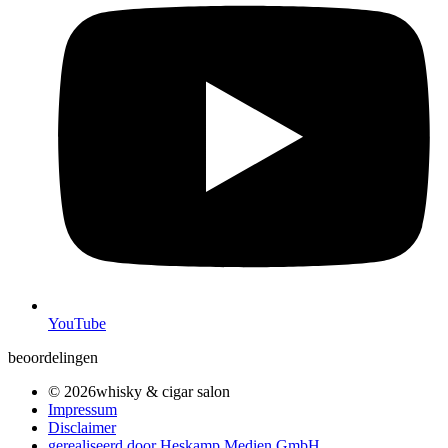
YouTube
beoordelingen
© 2026whisky & cigar salon
Impressum
Disclaimer
gerealiseerd door Heskamp Medien GmbH