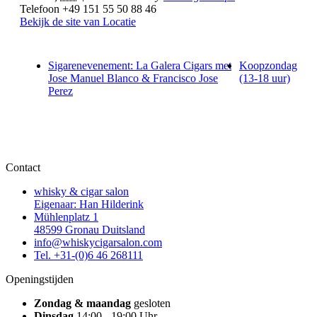
Telefoon
+49 151 55 50 88 46
Bekijk de site van Locatie
Sigarenevenement: La Galera Cigars met
Koopzondag
Jose Manuel Blanco & Francisco Jose
(13-18 uur)
Perez
Contact
whisky & cigar salon
Eigenaar: Han Hilderink
Mühlenplatz 1
48599 Gronau Duitsland
info@whiskycigarsalon.com
Tel. +31-(0)6 46 268111
Openingstijden
Zondag & maandag
gesloten
Dinsdag
14:00 - 19:00 Uhr