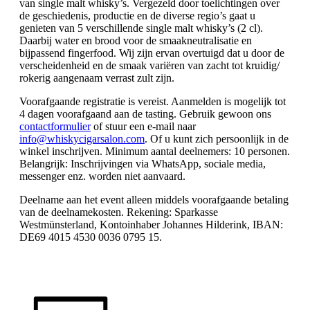
van single malt whisky’s. Vergezeld door toelichtingen over
de geschiedenis, productie en de diverse regio’s gaat u
genieten van 5 verschillende single malt whisky’s (2 cl).
Daarbij water en brood voor de smaakneutralisatie en
bijpassend fingerfood. Wij zijn ervan overtuigd dat u door de
verscheidenheid en de smaak variëren van zacht tot kruidig/
rokerig aangenaam verrast zult zijn.
Voorafgaande registratie is vereist. Aanmelden is mogelijk tot
4 dagen voorafgaand aan de tasting. Gebruik gewoon ons
contactformulier
of stuur een e-mail naar
info@whiskycigarsalon.com
. Of u kunt zich persoonlijk in de
winkel inschrijven. Minimum aantal deelnemers: 10 personen.
Belangrijk: Inschrijvingen via WhatsApp, sociale media,
messenger enz. worden niet aanvaard.
Deelname aan het event alleen middels voorafgaande betaling
van de deelnamekosten. Rekening: Sparkasse
Westmünsterland, Kontoinhaber Johannes Hilderink, IBAN:
DE69 4015 4530 0036 0795 15.