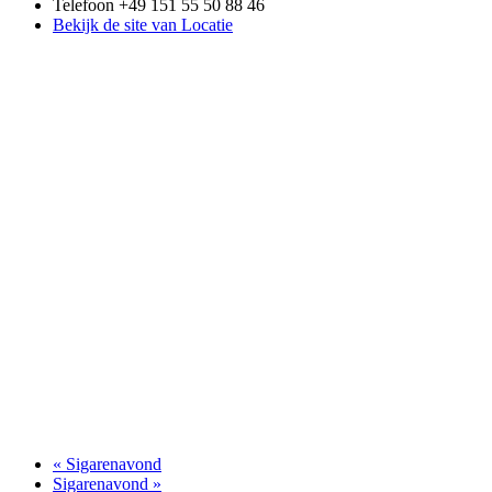
Telefoon
+49 151 55 50 88 46
Bekijk de site van Locatie
«
Sigarenavond
Sigarenavond
»