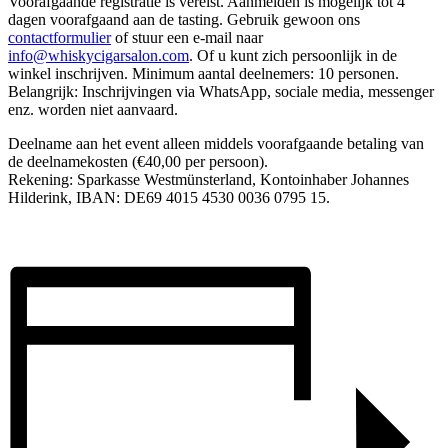
Voorafgaande registratie is vereist. Aanmelden is mogelijk tot 4
dagen voorafgaand aan de tasting. Gebruik gewoon ons
contactformulier
of stuur een e-mail naar
info@whiskycigarsalon.com
. Of u kunt zich persoonlijk in de
winkel inschrijven. Minimum aantal deelnemers: 10 personen.
Belangrijk: Inschrijvingen via WhatsApp, sociale media, messenger
enz. worden niet aanvaard.
Deelname aan het event alleen middels voorafgaande betaling van
de deelnamekosten (€40,00 per persoon).
Rekening: Sparkasse Westmünsterland, Kontoinhaber Johannes
Hilderink, IBAN: DE69 4015 4530 0036 0795 15.