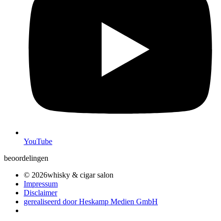
YouTube
beoordelingen
© 2026whisky & cigar salon
Impressum
Disclaimer
gerealiseerd door Heskamp Medien GmbH