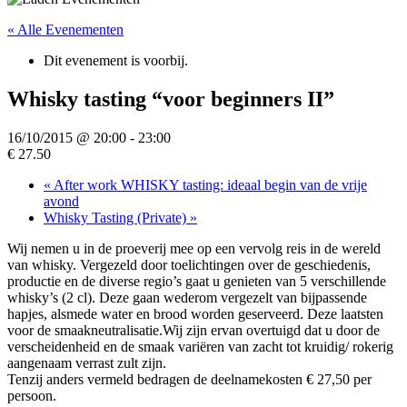
« Alle Evenementen
Dit evenement is voorbij.
Whisky tasting “voor beginners II”
16/10/2015 @ 20:00
-
23:00
€ 27.50
«
After work WHISKY tasting: ideaal begin van de vrije
avond
Whisky Tasting (Private)
»
Wij nemen u in de proeverij mee op een vervolg reis in de wereld
van whisky. Vergezeld door toelichtingen over de geschiedenis,
productie en de diverse regio’s gaat u genieten van 5 verschillende
whisky’s (2 cl). Deze gaan wederom vergezelt van bijpassende
hapjes, alsmede water en brood worden geserveerd. Deze laatsten
voor de smaakneutralisatie.Wij zijn ervan overtuigd dat u door de
verscheidenheid en de smaak variëren van zacht tot kruidig/ rokerig
aangenaam verrast zult zijn.
Tenzij anders vermeld bedragen de deelnamekosten € 27,50 per
persoon.