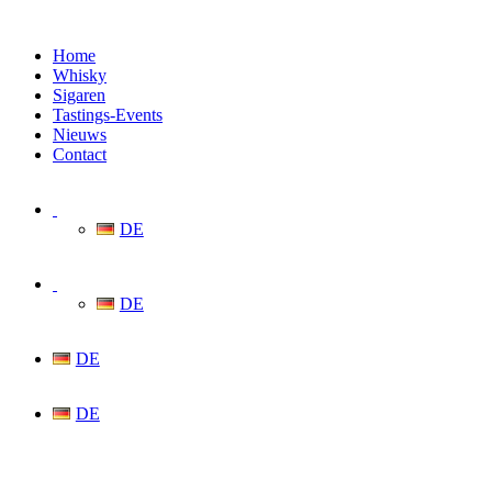
Home
Whisky
Sigaren
Tastings-Events
Nieuws
Contact
DE
DE
DE
DE