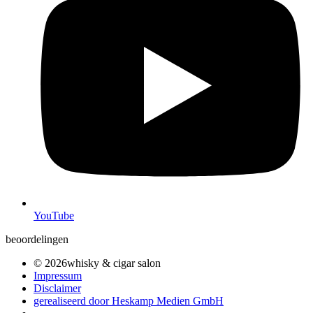
YouTube
beoordelingen
© 2026whisky & cigar salon
Impressum
Disclaimer
gerealiseerd door Heskamp Medien GmbH