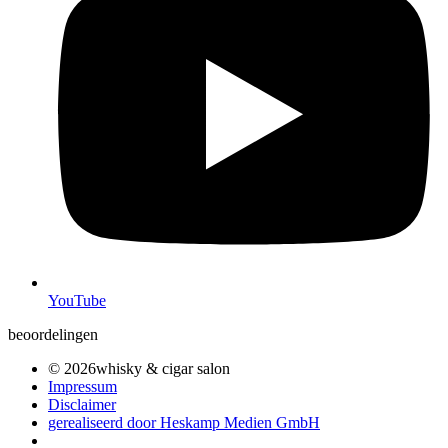
YouTube
beoordelingen
© 2026whisky & cigar salon
Impressum
Disclaimer
gerealiseerd door Heskamp Medien GmbH