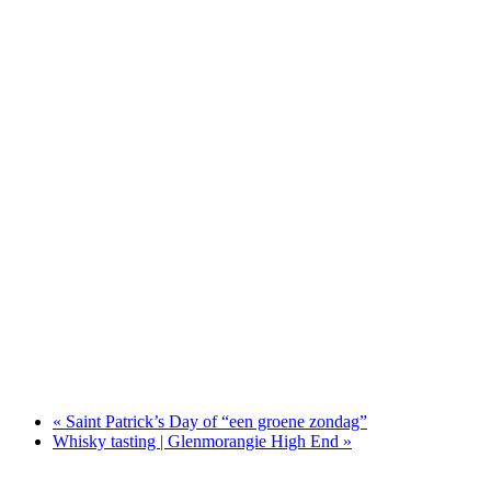
«
Saint Patrick’s Day of “een groene zondag”
Whisky tasting | Glenmorangie High End
»