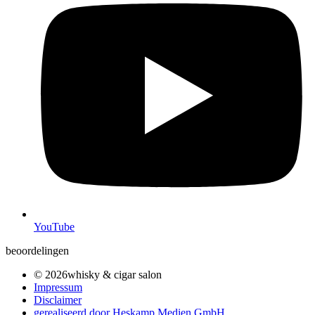
YouTube
beoordelingen
© 2026whisky & cigar salon
Impressum
Disclaimer
gerealiseerd door Heskamp Medien GmbH