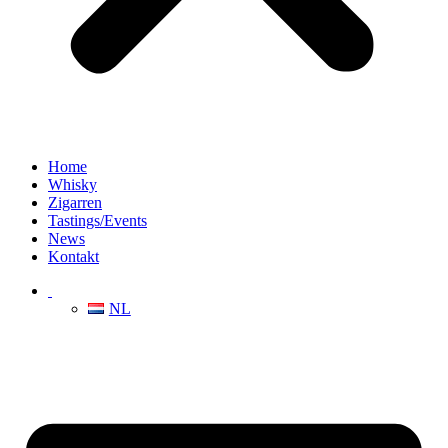
Home
Whisky
Zigarren
Tastings/Events
News
Kontakt
NL