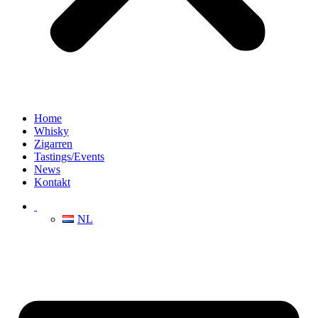
Home
Whisky
Zigarren
Tastings/Events
News
Kontakt
NL