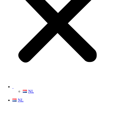
NL
NL