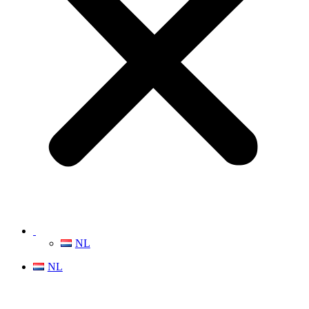
NL
NL