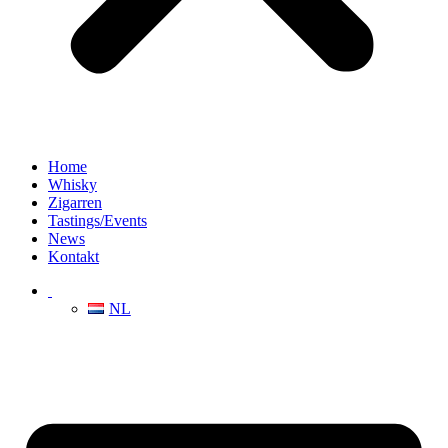
Home
Whisky
Zigarren
Tastings/Events
News
Kontakt
NL